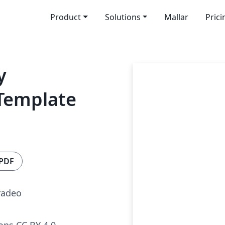
Product
Solutions
Mallar
Prici
y
 Template
 PDF
radeo
ns CC BY 4.0