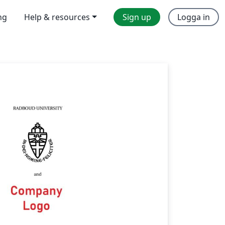
ng
Help & resources
Sign up
Logga in