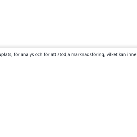
plats, för analys och för att stödja marknadsföring, vilket kan inne
Om
About us
Careers