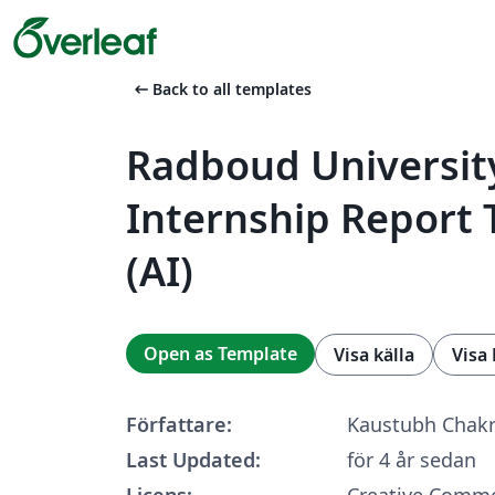
arrow_left_alt
Back to all templates
Radboud Universit
Internship Report
(AI)
Open as Template
Visa källa
Visa
Författare:
Kaustubh Chak
Last Updated:
för 4 år sedan
Licens:
Creative Commo