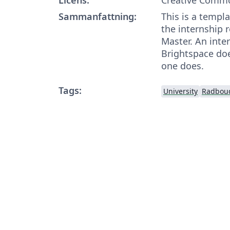
Sammanfattning:
This is a templa
the internship r
Master. An inte
Brightspace does
one does.
Tags:
University
Radboud