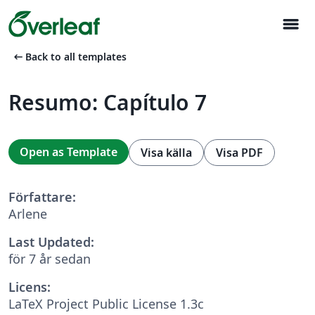
menu
arrow_left_alt
Back to all templates
Resumo: Capítulo 7
Open as Template
Visa källa
Visa PDF
Författare:
Arlene
Last Updated:
för 7 år sedan
Licens:
LaTeX Project Public License 1.3c