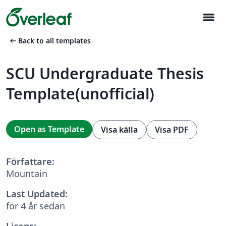
menu
arrow_left_alt
Back to all templates
SCU Undergraduate Thesis
Template(unofficial)
Open as Template
Visa källa
Visa PDF
Författare:
Mountain
Last Updated:
för 4 år sedan
Licens: