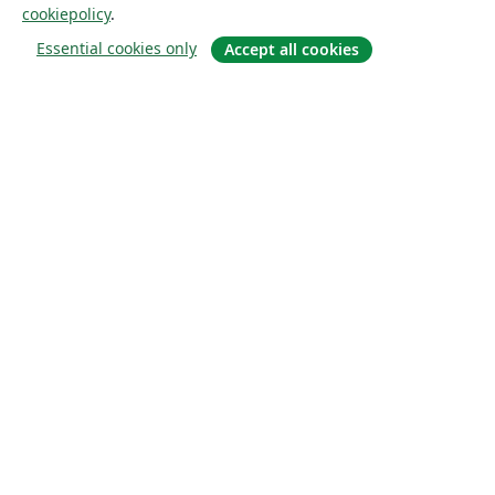
cookiepolicy
.
Essential cookies only
Accept all cookies
Om
About us
Careers
Blogg
Solutions
For business
For universities