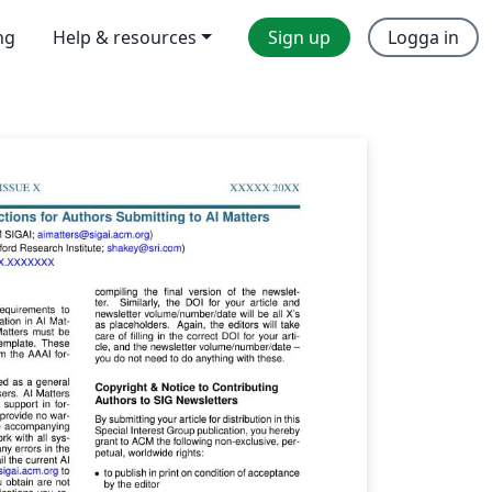
ng
Help & resources
Sign up
Logga in