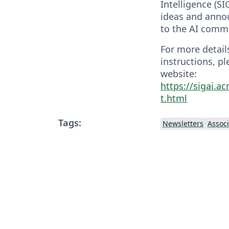
Intelligence (SI
ideas and anno
to the AI comm
For more detai
instructions, p
website:
https://sigai.a
t.html
Tags:
Newsletters