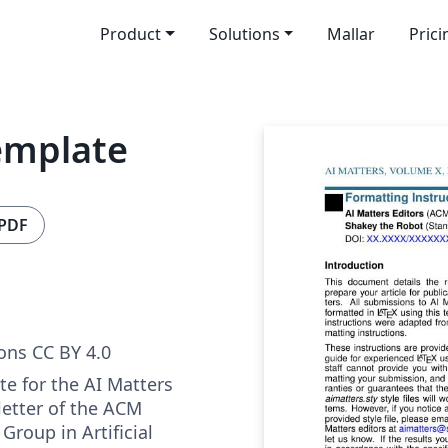
Product
Solutions
Mallar
Prici
emplate
 PDF
ns CC BY 4.0
te for the AI Matters
letter of the ACM
 Group in Artificial