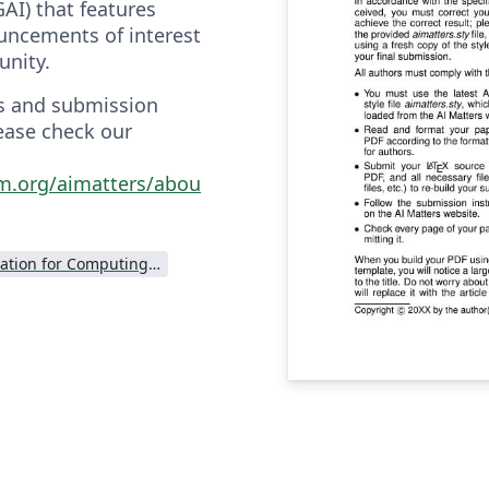
GAI) that features
uncements of interest
unity.
ls and submission
lease check our
cm.org/aimatters/abou
Association for Computing Machinery (ACM) - Official Sample Papers