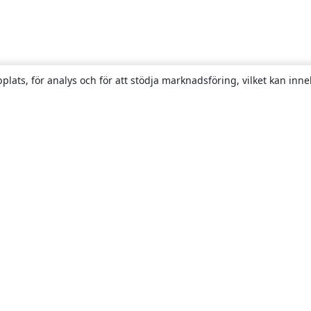
plats, för analys och för att stödja marknadsföring, vilket kan inne
Om
About us
Careers
Blogg