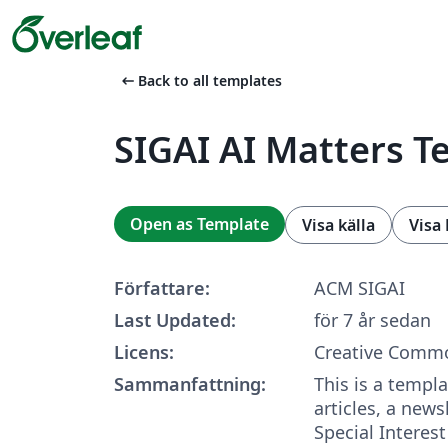
arrow_left_alt
Back to all templates
SIGAI AI Matters T
Open as Template
Visa källa
Visa
Författare:
ACM SIGAI
Last Updated:
för 7 år sedan
Licens:
Creative Commo
Sammanfattning:
This is a templa
articles, a news
Special Interest