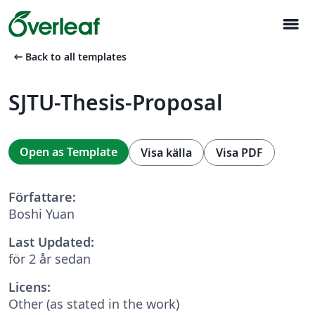
menu
arrow_left_alt
Back to all templates
SJTU-Thesis-Proposal
Open as Template
Visa källa
Visa PDF
Författare:
Boshi Yuan
Last Updated:
för 2 år sedan
Licens:
Other (as stated in the work)