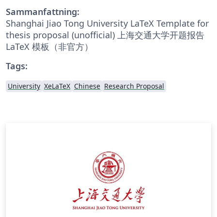
Sammanfattning:
Shanghai Jiao Tong University LaTeX Template for
thesis proposal (unofficial) 上海交通大学开题报告
LaTeX 模板（非官方）
Tags:
University
XeLaTeX
Chinese
Research Proposal