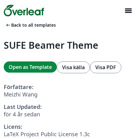
menu
arrow_left_alt
Back to all templates
SUFE Beamer Theme
Open as Template
Visa källa
Visa PDF
Författare:
Meizhi Wang
Last Updated:
för 4 år sedan
Licens:
LaTeX Project Public License 1.3c