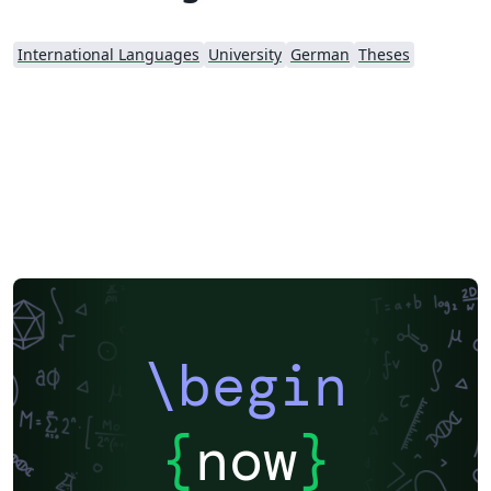
International Languages
University
German
Theses
\begin
{
now
}