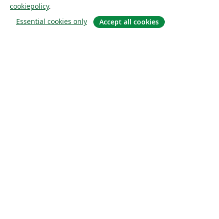
cookiepolicy
.
Essential cookies only
Accept all cookies
Om
About us
Careers
Blogg
Solutions
For business
For universities
For government