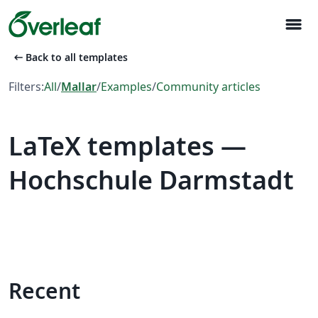
menu
arrow_left_alt
Back to all templates
Filters:
All
/
Mallar
/
Examples
/
Community articles
LaTeX templates —
Hochschule Darmstadt
Recent