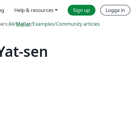
ng
Help & resources
Sign up
Logga in
ters:
All
/
Mallar
/
Examples
/
Community articles
Yat-sen