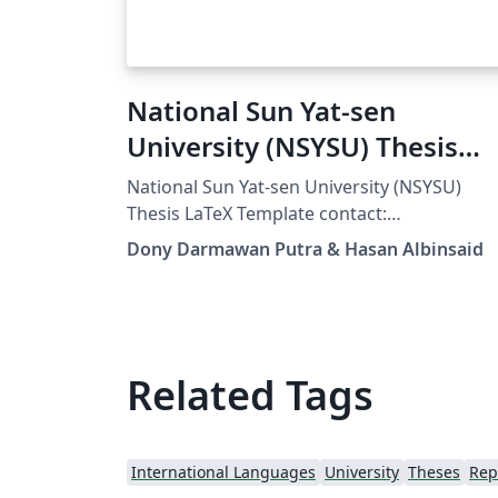
National Sun Yat-sen
University (NSYSU) Thesis
LaTeX Template
National Sun Yat-sen University (NSYSU)
Thesis LaTeX Template contact:
donydarmawanputra@gmail.com
Dony Darmawan Putra & Hasan Albinsaid
hasanalbinsaid@hotmail.com
Related Tags
International Languages
University
Theses
Rep