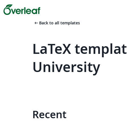
arrow_left_alt
Back to all templates
LaTeX templat
University
Recent