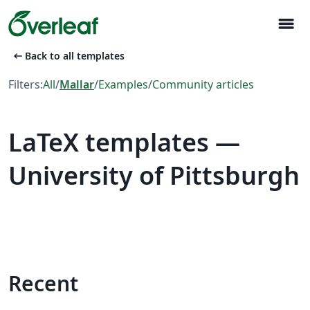
menu
arrow_left_alt
Back to all templates
Filters:
All
/
Mallar
/
Examples
/
Community articles
LaTeX templates —
University of Pittsburgh
Recent