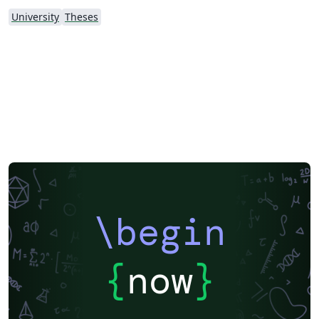
University
Theses
\begin
{
now
}