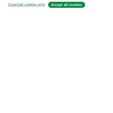
Essential cookies only
Accept all cookies
Om
About us
Careers
Blogg
Solutions
For business
For universities
For government
For publishers