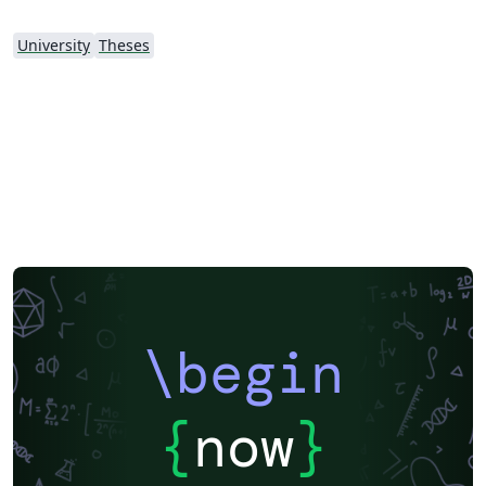
University
Theses
\begin
{
now
}