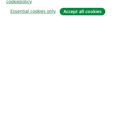
cookiepolicy
.
Essential cookies only
Accept all cookies
Om
About us
Careers
Blogg
Solutions
For business
For universities
For government