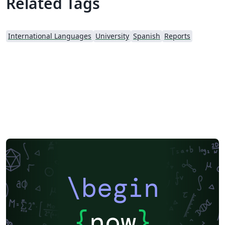
Related Tags
International Languages
University
Spanish
Reports
\begin
{
now
}