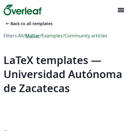
menu
arrow_left_alt
Back to all templates
Filters:
All
/
Mallar
/
Examples
/
Community articles
LaTeX templates —
Universidad Autónoma
de Zacatecas