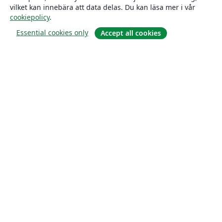
vilket kan innebära att data delas. Du kan läsa mer i vår
cookiepolicy
.
Essential cookies only
Accept all cookies
Om
About us
Careers
Blogg
Solutions
For business
For universities