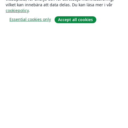
vilket kan innebära att data delas. Du kan läsa mer i vår
cookiepolicy
.
Essential cookies only
Accept all cookies
Om
About us
Careers
Blogg
Solutions
For business
For universities