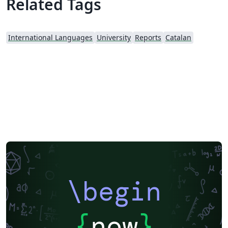
Related Tags
International Languages
University
Reports
Catalan
\begin
{
now
}