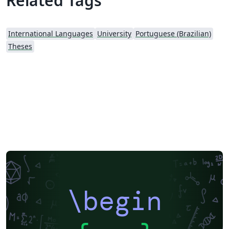
Related Tags
International Languages
University
Portuguese (Brazilian)
Theses
\begin