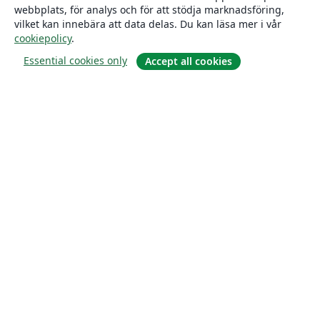
webbplats, för analys och för att stödja marknadsföring,
vilket kan innebära att data delas. Du kan läsa mer i vår
cookiepolicy
.
Essential cookies only
Accept all cookies
Om
About us
Careers
Blogg
Solutions
For business