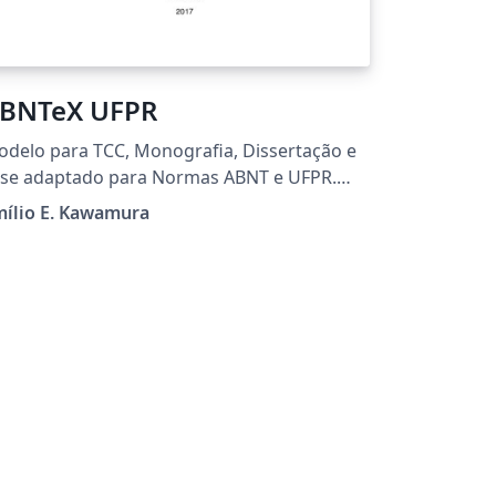
BNTeX UFPR
delo para TCC, Monografia, Dissertação e
ese adaptado para Normas ABNT e UFPR.
ualização: Ver
mílio E. Kawamura
tps://github.com/eekBR/ufpr-abntex