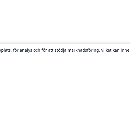
plats, för analys och för att stödja marknadsföring, vilket kan inne
Om
About us
Careers