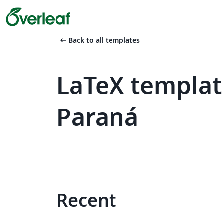
arrow_left_alt
Back to all templates
LaTeX templat
Paraná
Recent