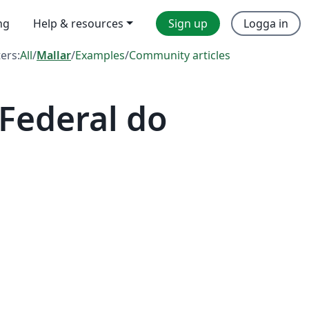
ng
Help & resources
Sign up
Logga in
ters:
All
/
Mallar
/
Examples
/
Community articles
Federal do