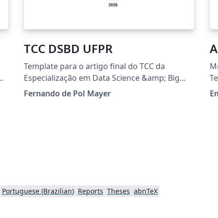
TCC DSBD UFPR
A
Template para o artigo final do TCC da
Mo
Especialização em Data Science &amp; Big
T
Data (DSBD) da UFPR.
At
Fernando de Pol Mayer
E
ht
e
as
a
as
Portuguese (Brazilian)
Reports
Theses
abnTeX