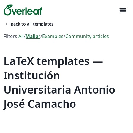
menu
arrow_left_alt
Back to all templates
Filters:
All
/
Mallar
/
Examples
/
Community articles
LaTeX templates —
Institución
Universitaria Antonio
José Camacho