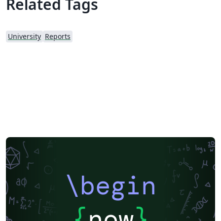
Related Tags
University
Reports
\begin
{
now
}