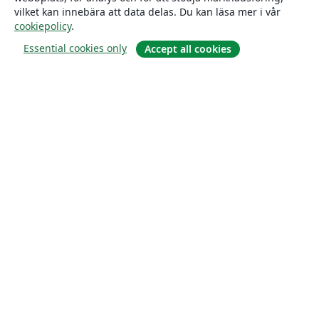
vilket kan innebära att data delas. Du kan läsa mer i vår
cookiepolicy
.
Essential cookies only
Accept all cookies
Om
About us
Careers
Blogg
Solutions
For business
For universities