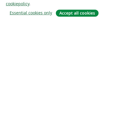
cookiepolicy
.
Essential cookies only
Accept all cookies
Om
About us
Careers
Blogg
Solutions
For business
For universities
For government