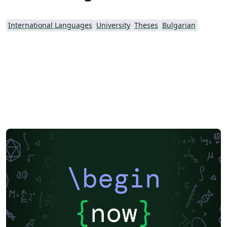
International Languages
University
Theses
Bulgarian
\begin
{
now
}