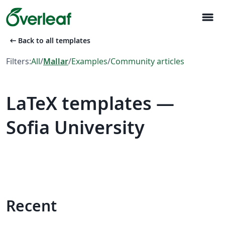
menu
arrow_left_alt
Back to all templates
Filters:
All
/
Mallar
/
Examples
/
Community articles
LaTeX templates —
Sofia University
Recent