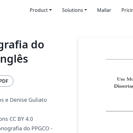
Product
Solutions
Mallar
Prici
rafia do
nglês
 PDF
s e Denise Guliato
ns CC BY 4.0
nografia do PPGCO -