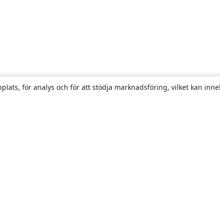
plats, för analys och för att stödja marknadsföring, vilket kan inne
Om
About us
Careers