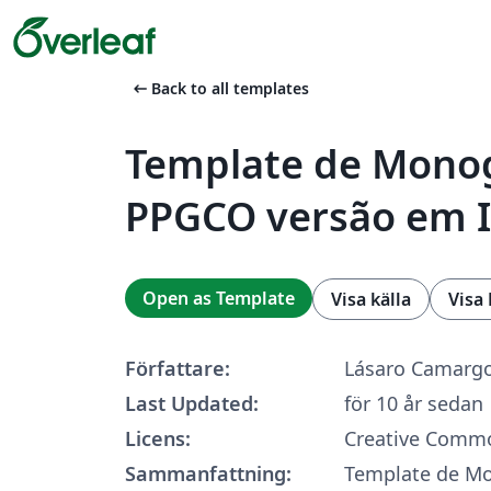
arrow_left_alt
Back to all templates
Template de Monog
PPGCO versão em I
Open as Template
Visa källa
Visa
Författare:
Lásaro Camargo
Last Updated:
för 10 år sedan
Licens:
Creative Commo
Sammanfattning:
Template de Mo