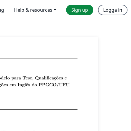
ng
Help & resources
Sign up
Logga in