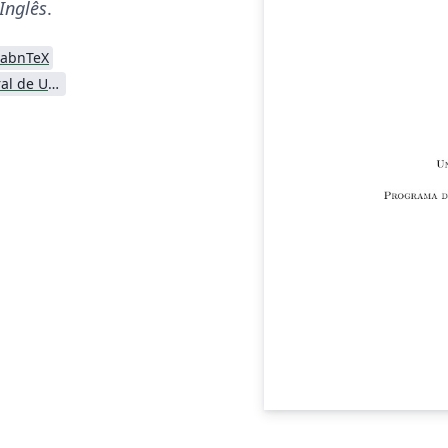
Inglês
.
abnTeX
Universidade Federal de Uberlândia (UFU)