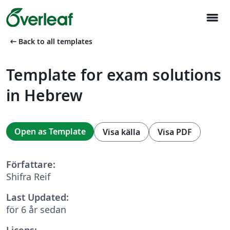
menu
arrow_left_alt
Back to all templates
Template for exam solutions
in Hebrew
Open as Template
Visa källa
Visa PDF
Författare:
Shifra Reif
Last Updated:
för 6 år sedan
Licens: