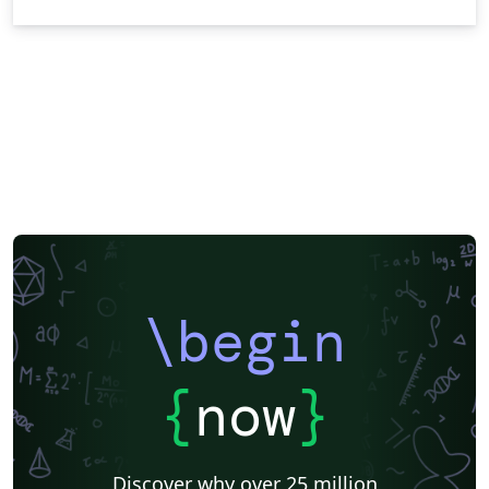
\begin
{
now
}
Discover why over 25 million