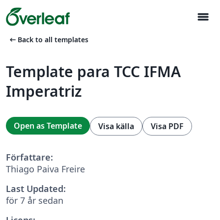
menu
arrow_left_alt
Back to all templates
Template para TCC IFMA
Imperatriz
Open as Template
Visa källa
Visa PDF
Författare:
Thiago Paiva Freire
Last Updated:
för 7 år sedan
Licens: