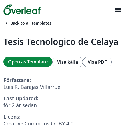
menu
arrow_left_alt
Back to all templates
Tesis Tecnologico de Celaya
Open as Template
Visa källa
Visa PDF
Författare:
Luis R. Barajas Villarruel
Last Updated:
för 2 år sedan
Licens:
Creative Commons CC BY 4.0