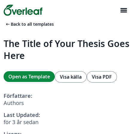
menu
arrow_left_alt
Back to all templates
The Title of Your Thesis Goes
Here
Open as Template
Visa källa
Visa PDF
Författare:
Authors
Last Updated:
för 3 år sedan
Licens: