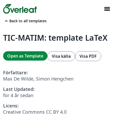
menu
arrow_left_alt
Back to all templates
TIC-MATIM: template LaTeX
Open as Template
Visa källa
Visa PDF
Författare:
Max De Wilde, Simon Hengchen
Last Updated:
för 4 år sedan
Licens:
Creative Commons CC BY 4.0