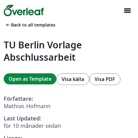
menu
arrow_left_alt
Back to all templates
TU Berlin Vorlage
Abschlussarbeit
Open as Template
Visa källa
Visa PDF
Författare:
Mathias Hofmann
Last Updated:
för 10 månader sedan
Licens: