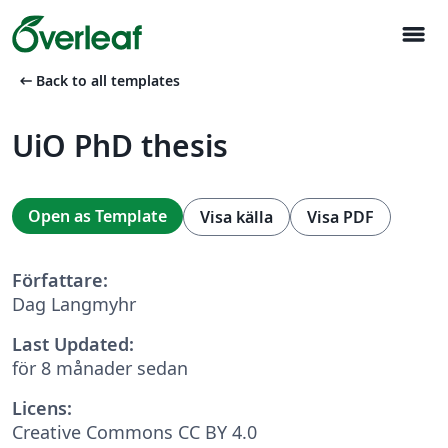
menu
arrow_left_alt
Back to all templates
UiO PhD thesis
Open as Template
Visa källa
Visa PDF
Författare:
Dag Langmyhr
Last Updated:
för 8 månader sedan
Licens:
Creative Commons CC BY 4.0