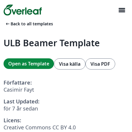
menu
arrow_left_alt
Back to all templates
ULB Beamer Template
Open as Template
Visa källa
Visa PDF
Författare:
Casimir Fayt
Last Updated:
för 7 år sedan
Licens:
Creative Commons CC BY 4.0