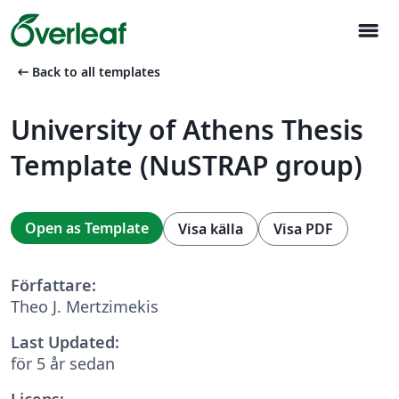
menu
arrow_left_alt
Back to all templates
University of Athens Thesis
Template (NuSTRAP group)
Open as Template
Visa källa
Visa PDF
Författare:
Theo J. Mertzimekis
Last Updated:
för 5 år sedan
Licens: