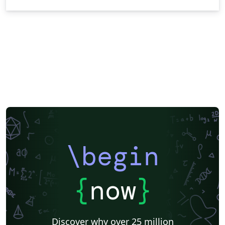
\begin
{
now
}
Discover why over 25 million