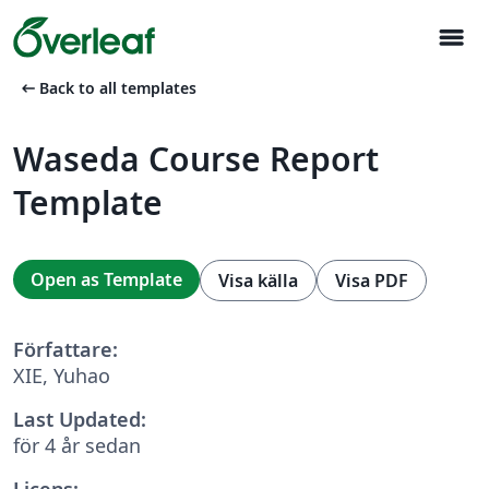
menu
arrow_left_alt
Back to all templates
Waseda Course Report
Template
Open as Template
Visa källa
Visa PDF
Författare:
XIE, Yuhao
Last Updated:
för 4 år sedan
Licens: