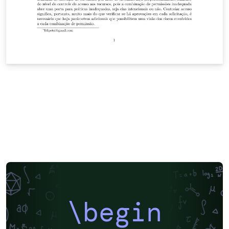
\begin