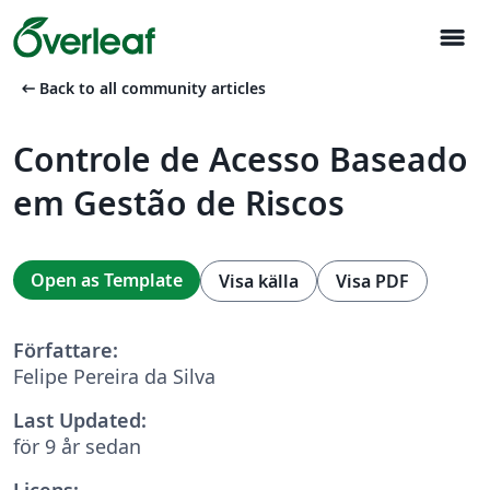
menu
arrow_left_alt
Back to all community articles
Controle de Acesso Baseado
em Gestão de Riscos
Open as Template
Visa källa
Visa PDF
Författare:
Felipe Pereira da Silva
Last Updated:
för 9 år sedan
Licens: