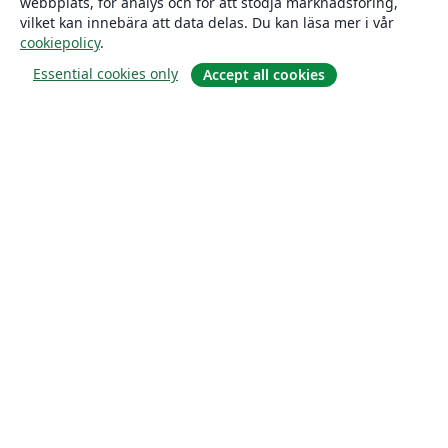
webbplats, för analys och för att stödja marknadsföring,
vilket kan innebära att data delas. Du kan läsa mer i vår
cookiepolicy
.
Essential cookies only
Accept all cookies
Om
About us
Careers
Blogg
Solutions