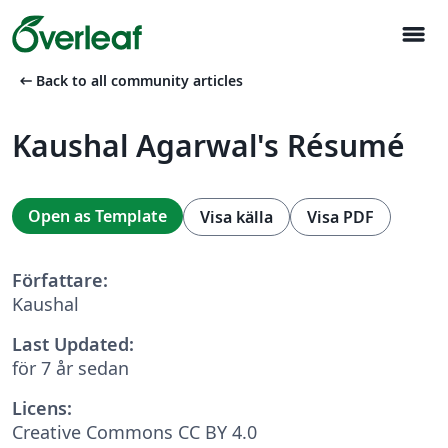
menu
arrow_left_alt
Back to all community articles
Kaushal Agarwal's Résumé
Open as Template
Visa källa
Visa PDF
Författare:
Kaushal
Last Updated:
för 7 år sedan
Licens:
Creative Commons CC BY 4.0