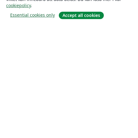
cookiepolicy
.
Essential cookies only
Accept all cookies
Om
About us
Careers
Blogg
Solutions
For business