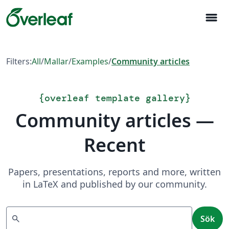
menu
Filters:
All
/
Mallar
/
Examples
/
Community articles
{
overleaf template gallery
}
Community articles —
Recent
Papers, presentations, reports and more, written
in LaTeX and published by our community.
Sök
search
Sök