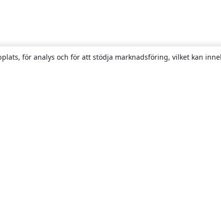
plats, för analys och för att stödja marknadsföring, vilket kan inne
Om
About us
Careers
Blogg