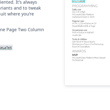
iented. It's always
riants and to tweak
suit where you're
One Page Two Column
XeLaTeX