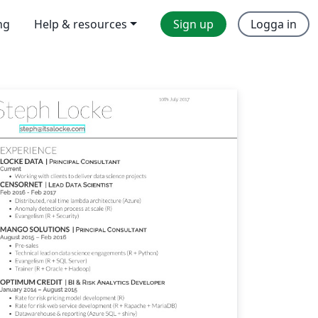
ng
Help & resources
Sign up
Logga in