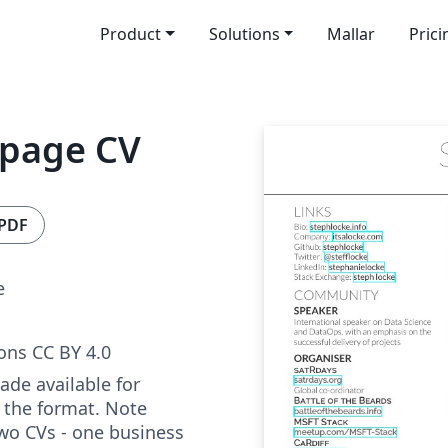
Product
Solutions
Mallar
Prici
-page CV
 PDF
e
ns CC BY 4.0
ade available for
 the format. Note
two CVs - one business