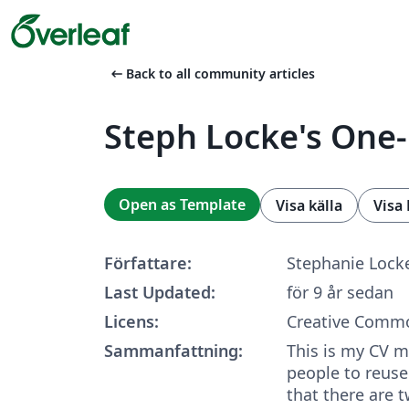
arrow_left_alt
Back to all community articles
Steph Locke's One
Open as Template
Visa källa
Visa
Författare:
Stephanie Lock
Last Updated:
för 9 år sedan
Licens:
Creative Commo
Sammanfattning:
This is my CV m
people to reuse
that there are 