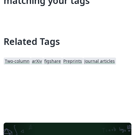
matching your tags
Related Tags
Two-column
arXiv
figshare
Preprints
Journal articles