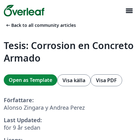
menu
arrow_left_alt
Back to all community articles
Tesis: Corrosion en Concreto
Armado
Open as Template
Visa källa
Visa PDF
Författare:
Alonso Zingara y Andrea Perez
Last Updated:
för 9 år sedan
Licens: