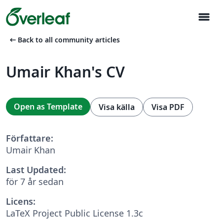
menu
arrow_left_alt
Back to all community articles
Umair Khan's CV
Open as Template
Visa källa
Visa PDF
Författare:
Umair Khan
Last Updated:
för 7 år sedan
Licens:
LaTeX Project Public License 1.3c