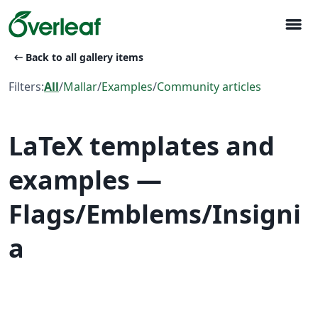
menu
arrow_left_alt
Back to all gallery items
Filters:
All
/
Mallar
/
Examples
/
Community articles
LaTeX templates and
examples —
Flags/Emblems/Insigni
a