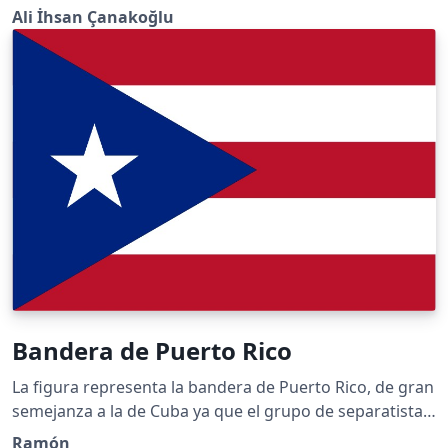
Ali İhsan Çanakoğlu
Bandera de Puerto Rico
La figura representa la bandera de Puerto Rico, de gran
semejanza a la de Cuba ya que el grupo de separatistas
puertorriqueños que adoptó el diseño de la bandera
Ramón