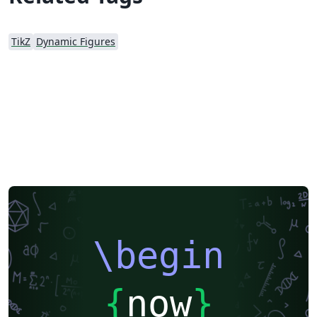
TikZ
Dynamic Figures
\begin
{
now
}