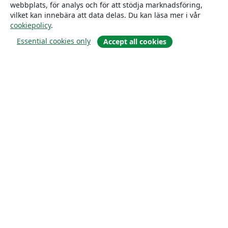
webbplats, för analys och för att stödja marknadsföring,
vilket kan innebära att data delas. Du kan läsa mer i vår
cookiepolicy
.
Essential cookies only
Accept all cookies
Om
About us
Careers
Blogg
Solutions
For business
For universities