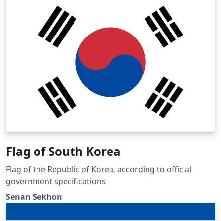
1968, refrendada en el año 2003. El archivo se halla en
la página (pp. 13-14). Los colores de la bandera han sido
tomados de la página en Wikipedia ya que la norma no
señala colores específicos para archivos informáticos.
El emblema central de la bandera es la rueda de 24
radios Ashoka Chakra, cuyo código en LaTeX fue
previamente publicado por Overleaf y fue incorporado
al diseño en TikZ. El archivo codificado ha sido
procesado como un nodo, removiéndole previamente
sus encabezados.
Flag of South Korea
Flag of the Republic of Korea, according to official
government specifications
Senan Sekhon