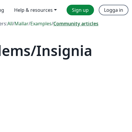
ng
Help & resources
Sign up
Logga in
ers:
All
/
Mallar
/
Examples
/
Community articles
lems/Insignia