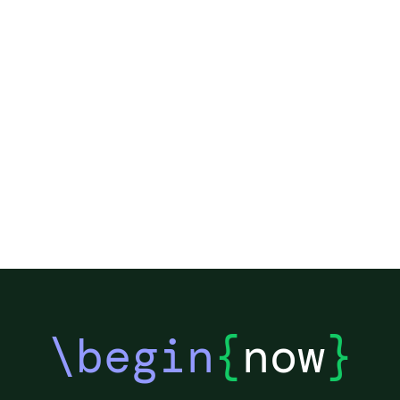
\begin
{
now
}