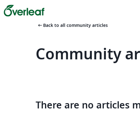
arrow_left_alt
Back to all community articles
Community art
There are no articles 