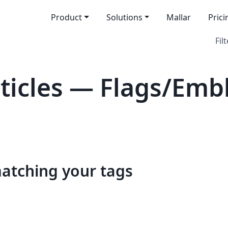
Product
Solutions
Mallar
Prici
Filt
icles — Flags/Emb
matching your tags