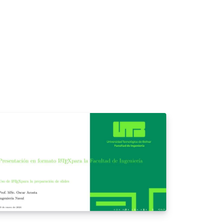
a institución. Esta plantilla de
esentación es realizada en \LaTeX, y es de
o exclusivo para los estudiantes y docentes
 la Facultad de Ingeniería de la UTB. Se
blica bajo licencia Creative Commons.