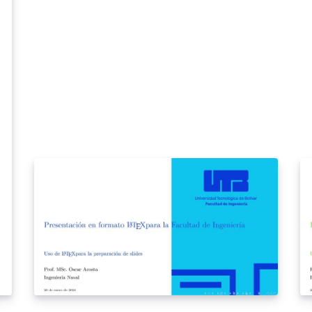
extrema (MME), presentadada en la clinica de
mism
maternidad rafael calvo sobre la cual se
pr
es
puede presentar un trabajo de investigación
us
que aporte en la solución de este.
de
pu