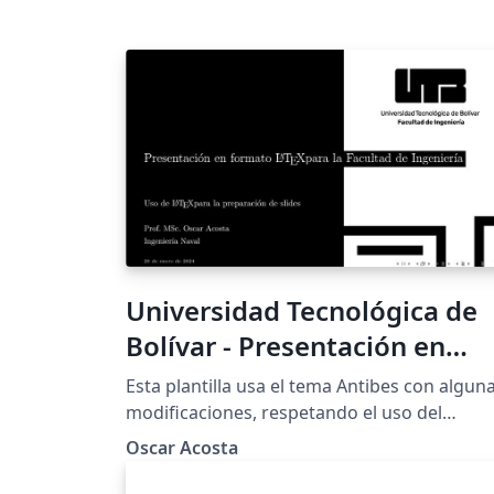
Universidad Tecnológica de
Bolívar - Presentación en
formato LaTeX para la
Esta plantilla usa el tema Antibes con algun
Facultad de Ingeniería -
modificaciones, respetando el uso del
logotipo y la paleta de colores de la
Monocromático - Negro
Oscar Acosta
Universidad Tecnológica de Bolívar (UTB)
acuerdo con el manual de identidad de la