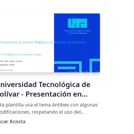
niversidad Tecnológica de
olívar - Presentación en
ormato LaTeX para la
ta plantilla usa el tema Antibes con algunas
acultad de Ingeniería - Azul
dificaciones, respetando el uso del
gotipo y la paleta de colores de la
omplementario
scar Acosta
iversidad Tecnológica de Bolívar (UTB)
uerdo con el manual de identidad de la