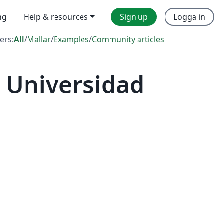
ng
Help & resources
Sign up
Logga in
ters:
All
/
Mallar
/
Examples
/
Community articles
 Universidad