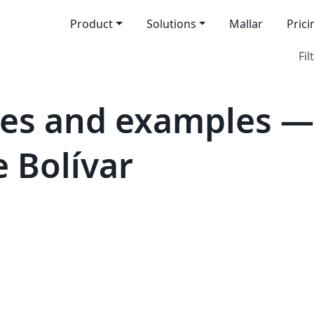
Product
Solutions
Mallar
Prici
Fil
es and examples —
 Bolívar