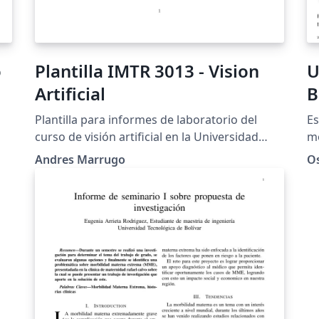
o
Plantilla IMTR 3013 - Vision
U
Artificial
B
f
Plantilla para informes de laboratorio del
Es
F
curso de visión artificial en la Universidad
mo
Tecnológica de Bolívar. Basado en ECE 100
lo
M
Andres Marrugo
O
Template por Patrick Bartman.
Un
ac
mism
pr
us
de
pu