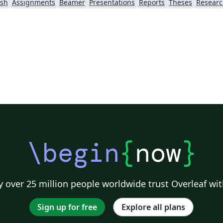
ish
Assignments
Beamer
Presentations
Reports
Theses
Researc
\begin
{
now
}
 over 25 million people worldwide trust Overleaf wit
Sign up for free
Explore all plans