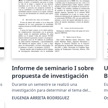
Informe de seminario I sobre
U
propuesta de investigación
B
f
as
Durante un semestre se realizó una
Es
F
investigación para determinar el tema del
mo
trabajo de grado, se evaluaron algunas
lo
C
EUGENIA ARRIETA RODRIGUEZ
O
opciones y finalmente se identifica una
Un
problemática sobre morbilidad materna
ac