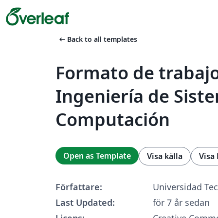
arrow_left_alt
Back to all templates
Formato de trabaj
Ingeniería de Sist
Computación
Open as Template
Visa källa
Visa
Författare:
Universidad Tec
Last Updated:
för 7 år sedan
Licens:
Creative Commo