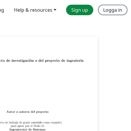
ng
Help & resources
Sign up
Logga in