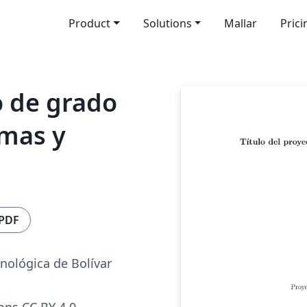
Product
Solutions
Mallar
Prici
o de grado
emas y
 PDF
nológica de Bolívar
ns CC BY 4.0