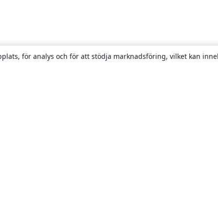
plats, för analys och för att stödja marknadsföring, vilket kan inne
Om
About us
Careers
Blogg