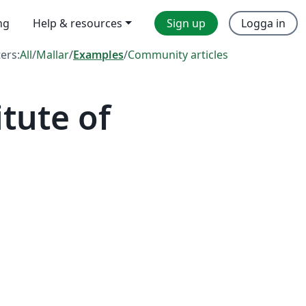
ng
Help & resources
Sign up
Logga in
ters:
All
/
Mallar
/
Examples
/
Community articles
tute of