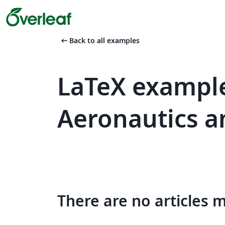
arrow_left_alt
Back to all examples
LaTeX example
Aeronautics a
There are no articles 