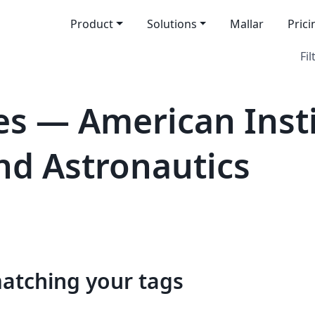
Product
Solutions
Mallar
Prici
Fil
s — American Insti
nd Astronautics
matching your tags