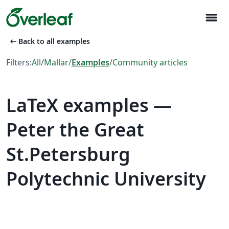
menu
arrow_left_alt
Back to all examples
Filters:
All
/
Mallar
/
Examples
/
Community articles
LaTeX examples —
Peter the Great
St.Petersburg
Polytechnic University