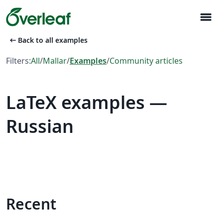
menu
arrow_left_alt
Back to all examples
Filters:
All
/
Mallar
/
Examples
/
Community articles
LaTeX examples —
Russian
Recent