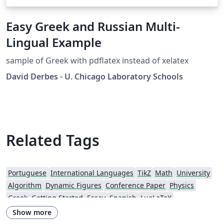
Easy Greek and Russian Multi-
Lingual Example
sample of Greek with pdflatex instead of xelatex
David Derbes - U. Chicago Laboratory Schools
Related Tags
Portuguese
International Languages
TikZ
Math
University
Algorithm
Dynamic Figures
Conference Paper
Physics
Greek
Getting Started
Essay
Spanish
LuaLaTeX
CVs and résumés
Assignments
Korean
Beamer
XeLaTeX
Show more
Arabic
Charts
Two-column
Presentations
Reports
Theses