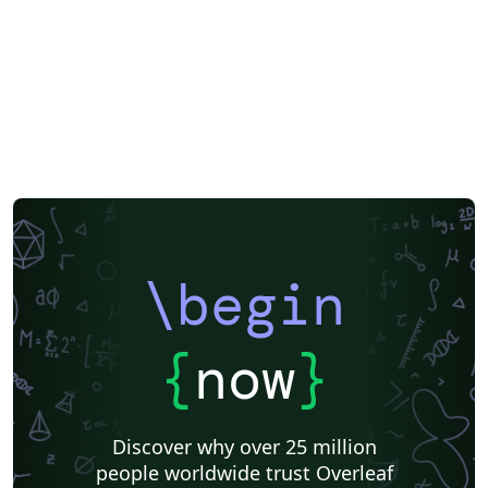
Japanese
Vietnamese
Hindi
Chinese
Thai
Moscow Aviation Institute
Technical Manual
Humanities
Turkish
Hungarian
Timetable
Software Engineering
Peter the Great St.Petersburg Polytechnic University
Astrophysical Bulletin
ITMO University
Journal articles
2026 Conference
\begin
{
now
}
Discover why over 25 million
people worldwide trust Overleaf