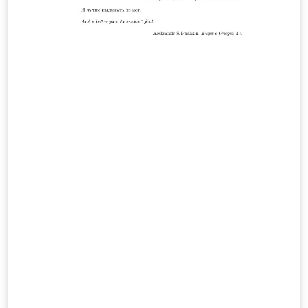
на http://coursera.org/course/latex Исходная версия
Шаблона ---
https://www.writelatex.com/coursera/latex/1.1