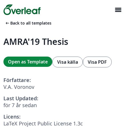
menu
arrow_left_alt
Back to all templates
AMRA'19 Thesis
Open as Template
Visa källa
Visa PDF
Författare:
V.A. Voronov
Last Updated:
för 7 år sedan
Licens:
LaTeX Project Public License 1.3c