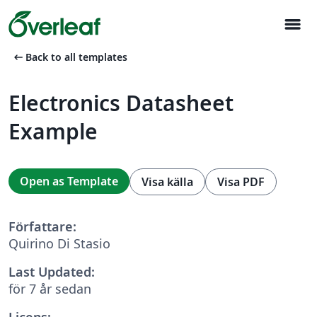
menu
arrow_left_alt
Back to all templates
Electronics Datasheet
Example
Open as Template
Visa källa
Visa PDF
Författare:
Quirino Di Stasio
Last Updated:
för 7 år sedan
Licens: