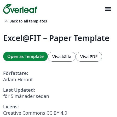
menu
arrow_left_alt
Back to all templates
Excel@FIT – Paper Template
Open as Template
Visa källa
Visa PDF
Författare:
Adam Herout
Last Updated:
för 5 månader sedan
Licens:
Creative Commons CC BY 4.0