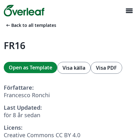
menu
arrow_left_alt
Back to all templates
FR16
Open as Template
Visa källa
Visa PDF
Författare:
Francesco Ronchi
Last Updated:
för 8 år sedan
Licens:
Creative Commons CC BY 4.0