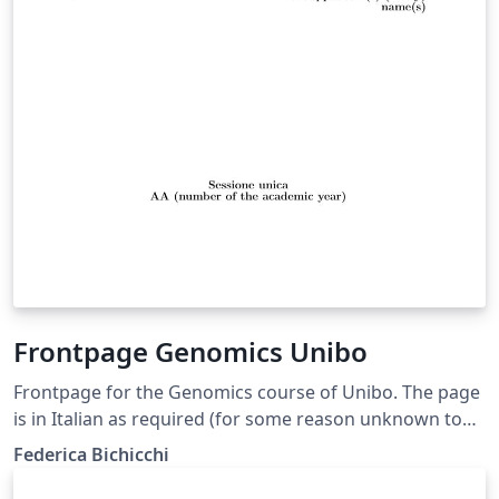
Frontpage Genomics Unibo
Frontpage for the Genomics course of Unibo. The page
is in Italian as required (for some reason unknown to
us) and you shouldn't translate anything but your
Federica Bichicchi
thesis title. You can delete the "correlatore" minipage if