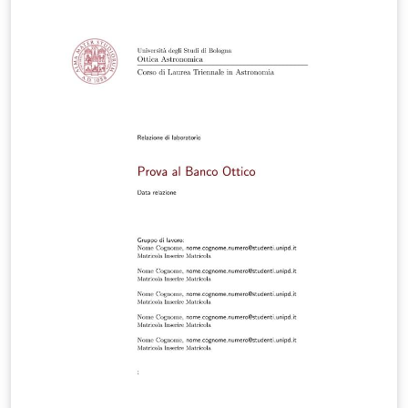
you don't have any. In case you do, use "Correlatore" if
it is only one person, and "Correlatori" otherwise