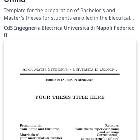
Template for the preparation of Bachelor’s and
Master’s theses for students enrolled in the Electrical
Engineering degree programs at the University of
CdS Ingegneria Elettrica Università di Napoli Federico
Naples Federico II, in accordance with the official
II
guidelines published on the degree program’s official
website at the following link: https://ingegneria-
elettrica.dieti.unina.it/index.php/en/student-
services/thesis