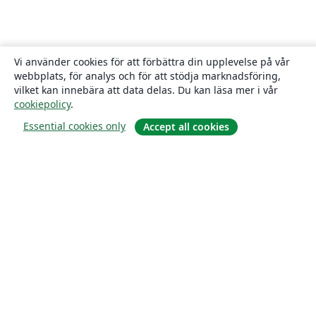
Vi använder cookies för att förbättra din upplevelse på vår
webbplats, för analys och för att stödja marknadsföring,
vilket kan innebära att data delas. Du kan läsa mer i vår
cookiepolicy
.
Essential cookies only
Accept all cookies
Om
About us
Careers
Blogg
Solutions