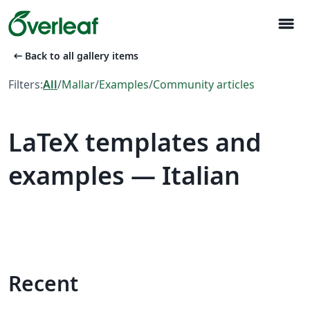
menu
arrow_left_alt
Back to all gallery items
Filters:
All
/
Mallar
/
Examples
/
Community articles
LaTeX templates and
examples — Italian
Recent