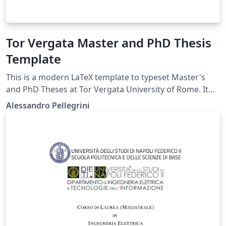
Tor Vergata Master and PhD Thesis
Template
This is a modern LaTeX template to typeset Master's
and PhD Theses at Tor Vergata University of Rome. It
respects by the official University Visual Identity:
Alessandro Pellegrini
https://web.uniroma2.it/contenuto/manuale-identita-
visiva https://scienze.uniroma2.it/wp-
content/uploads/2023/10/SCHEDA-TECNICA-
frontespizio_Tesi-di-Laurea.pdf The main class is
publicly available on CTAN: https://ctan.org/pkg/tvthesis