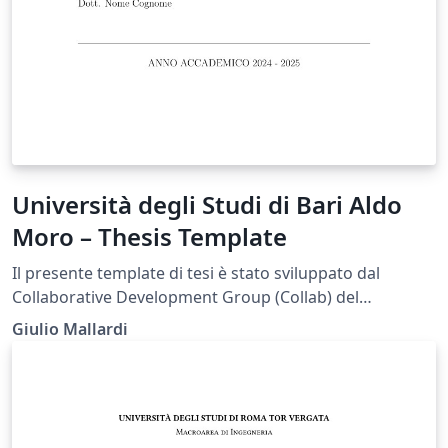
Università degli Studi di Bari Aldo
Moro – Thesis Template
Il presente template di tesi è stato sviluppato dal
Collaborative Development Group (Collab) del
Dipartimento di Informatica dell’Università degli Studi
Giulio Mallardi
di Bari Aldo Moro (UniBa) al fine di fornire agli studenti
uno strumento di supporto nella redazione
dell’elaborato finale, in conformità con le linee guida
previste dall’Ateneo. Si specifica che il documento non
rappresenta un modello ufficiale dell’Università.