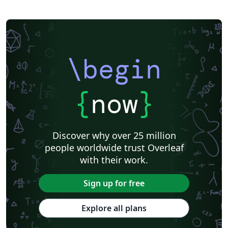
Università degli Studi di Salerno
Università della Calabria
Università di Padova
Università di Foggia
\begin
{
now
}
Discover why over 25 million
people worldwide trust Overleaf
with their work.
Sign up for free
Explore all plans