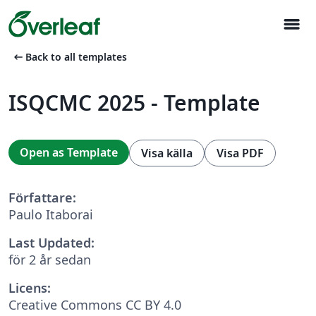
menu
arrow_left_alt
Back to all templates
ISQCMC 2025 - Template
Open as Template
Visa källa
Visa PDF
Författare:
Paulo Itaborai
Last Updated:
för 2 år sedan
Licens:
Creative Commons CC BY 4.0