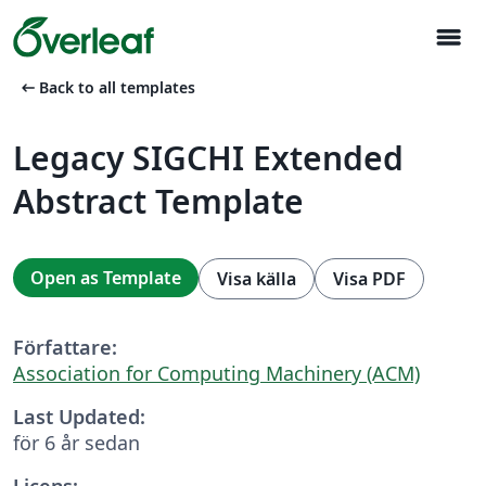
menu
arrow_left_alt
Back to all templates
Legacy SIGCHI Extended
Abstract Template
Open as Template
Visa källa
Visa PDF
Författare:
Association for Computing Machinery (ACM)
Last Updated:
för 6 år sedan
Licens: